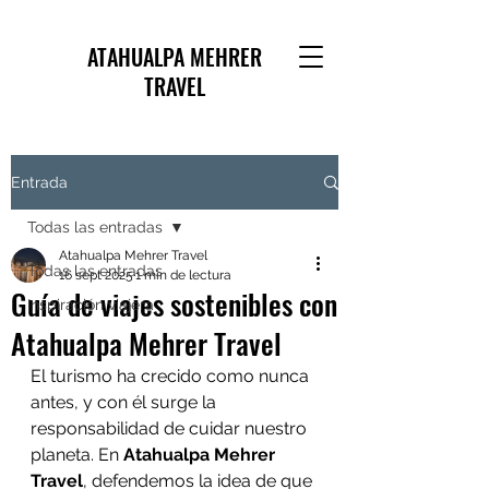
ATAHUALPA MEHRER
TRAVEL
Entrada
Todas las entradas
Atahualpa Mehrer Travel
Todas las entradas
16 sept 2025
1 min de lectura
Guía de viajes sostenibles con
Inspiración viajera
Atahualpa Mehrer Travel
El turismo ha crecido como nunca 
antes, y con él surge la 
responsabilidad de cuidar nuestro 
planeta. En 
Atahualpa Mehrer 
Travel
, defendemos la idea de que 