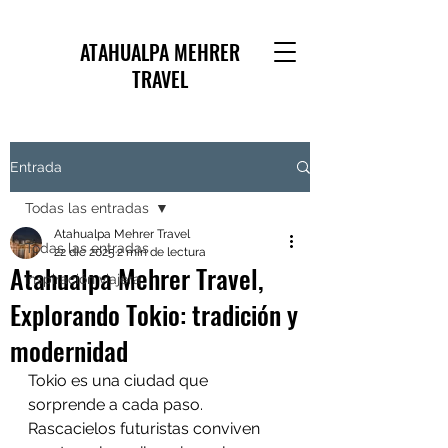
ATAHUALPA MEHRER
TRAVEL
Entrada
Todas las entradas
Atahualpa Mehrer Travel
Todas las entradas
22 dic 2025
2 min de lectura
Atahualpa Mehrer Travel,
Inspiración viajera
Explorando Tokio: tradición y
modernidad
Tokio es una ciudad que 
sorprende a cada paso. 
Rascacielos futuristas conviven 