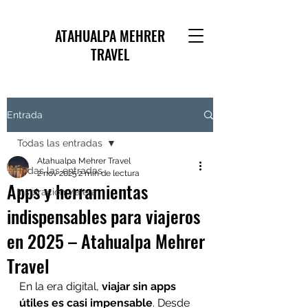
ATAHUALPA MEHRER
TRAVEL
Entrada
Todas las entradas
Atahualpa Mehrer Travel
Todas las entradas
2 nov 2025
2 min de lectura
Apps y herramientas
Inspiración viajera
indispensables para viajeros
en 2025 – Atahualpa Mehrer
Travel
En la era digital, 
viajar sin apps 
útiles es casi impensable
. Desde 