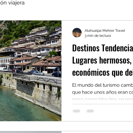
ión viajera
Atahualpa Mehrer Travel
3 min de lectura
Destinos Tendencia
Lugares hermosos,
económicos que deb
El mundo del turismo camb
que hace unos años eran co
poco conocidos hoy se posi
cima del radar internacional
significa precisamente eso:
descubrir aquellos países 
experiencias culturales de p