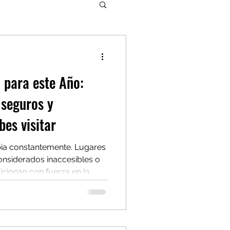
 para este Año:
 seguros y
es visitar
ia constantemente. Lugares
nsiderados inaccesibles o
cionan con fuerza en la
. Viajar de forma inteligente
 adelantarse a las masas y
que están ofreciendo
rimer nivel, paisajes de