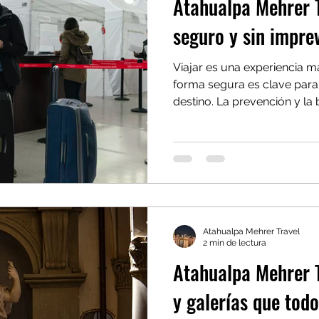
Atahualpa Mehrer T
seguro y sin impre
Viajar es una experiencia m
forma segura es clave para
destino. La prevención y la
a evitar inconvenientes y a
cualquier situación. Con At
aprenderás cómo viajar segu
perder la emoción de la ave
recomendaciones esenciales
desde quienes viajan solos 
Atahualpa Mehrer Travel
2 min de lectura
Atahualpa Mehrer 
y galerías que todo