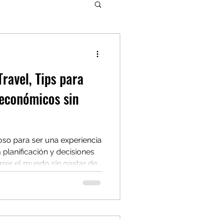
ravel, Tips para
 económicos sin
toso para ser una experiencia
lanificación y decisiones
orrer el mundo sin gastar de
dad ni calidad. Con
escubrirás tips prácticos
onómicos, accesibles y bien
está pensado para viajeros