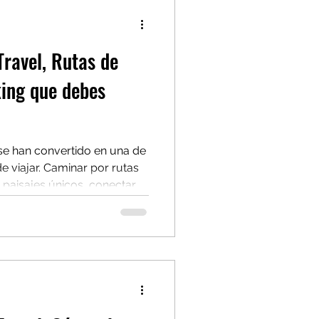
esupuesto y aprovechar al
r bien con presupuesto cont
ravel, Rutas de
ing que debes
 se han convertido en una de
e viajar. Caminar por rutas
 paisajes únicos, conectar
stino de manera consciente.
el , exploramos algunas de
trekking más impresionantes
e para disfrutarlas con
es no requiere ser un atleta
na planificación,