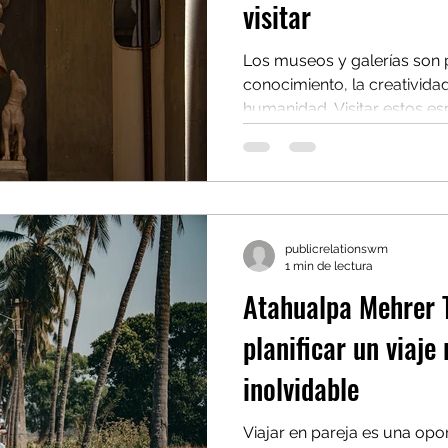
visitar
Los museos y galerías son p
conocimiento, la creatividad 
humanidad. Visitar estos e
mejor las culturas, los movi
acontecimientos que han 
Atahualpa Mehrer Travel , 
se convierte en una experie
planificada. Este artículo e
publicrelationswm
que disfrutan del arte, la his
1 min de lectura
desean integrar v
Atahualpa Mehrer T
planificar un viaje
inolvidable
Viajar en pareja es una opo