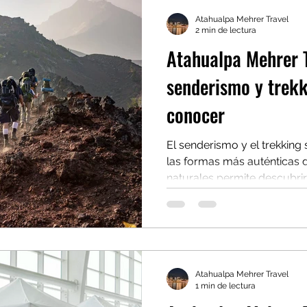
que desean optimizar su pr
Atahualpa Mehrer Travel
máximo cada destino. Viaja
2 min de lectura
Atahualpa Mehrer T
senderismo y trekk
conocer
El senderismo y el trekking
las formas más auténticas d
naturales permite descubrir
con el entorno y vivir el de
Con Atahualpa Mehrer Trav
las rutas de senderismo y 
del mundo y cómo preparart
seguridad. Este tipo de viaj
Atahualpa Mehrer Travel
profesional, pero sí una bue
1 min de lectura