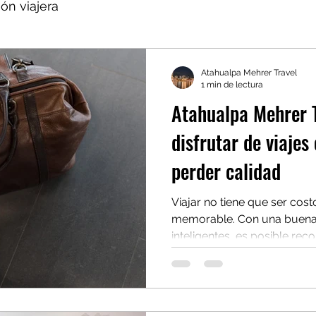
ión viajera
Atahualpa Mehrer Travel
1 min de lectura
Atahualpa Mehrer T
disfrutar de viajes
perder calidad
Viajar no tiene que ser cos
memorable. Con una buena p
inteligentes, es posible rec
más y sin sacrificar comodi
Atahualpa Mehrer Travel , d
para disfrutar de viajes ec
organizados. Este artículo 