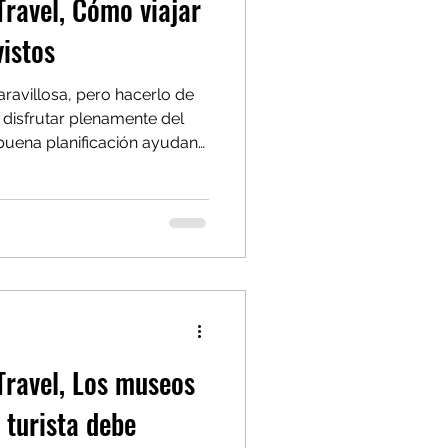
ravel, Cómo viajar
vistos
aravillosa, pero hacerlo de
 disfrutar plenamente del
 buena planificación ayudan
 reaccionar mejor ante
ahualpa Mehrer Travel ,
ro y sin imprevistos, sin
ntura. Este artículo reúne
 para todo tipo de viajeros,
hasta familias y mochileros.
Travel, Los museos
 turista debe